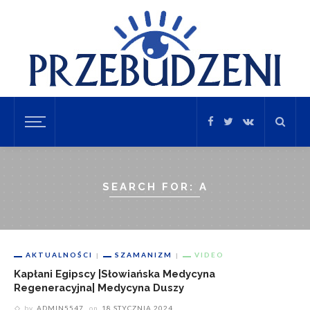
SEARCH FOR: A
AKTUALNOŚCI
SZAMANIZM
VIDEO
Kapłani Egipscy |Słowiańska Medycyna
Regeneracyjna| Medycyna Duszy
by
ADMIN5547
on
18 STYCZNIA 2024