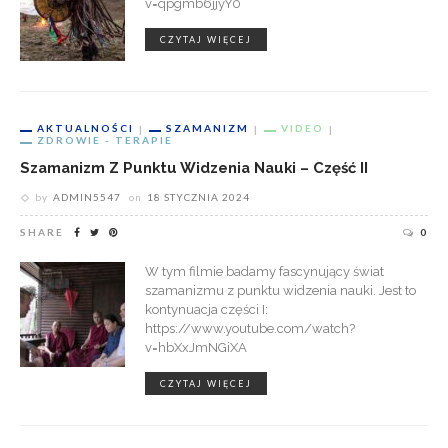
v=qpgmb6jjyY0
CZYTAJ WIĘCEJ
AKTUALNOŚCI
SZAMANIZM
VIDEO
ZDROWIE - TERAPIE
Szamanizm Z Punktu Widzenia Nauki – Część II
by
ADMIN5547
on
18 STYCZNIA 2024
SHARE
0
W tym filmie badamy fascynujący świat
szamanizmu z punktu widzenia nauki. Jest to
kontynuacja części I:
https://www.youtube.com/watch?
v=hbXxJmNGiXA
CZYTAJ WIĘCEJ