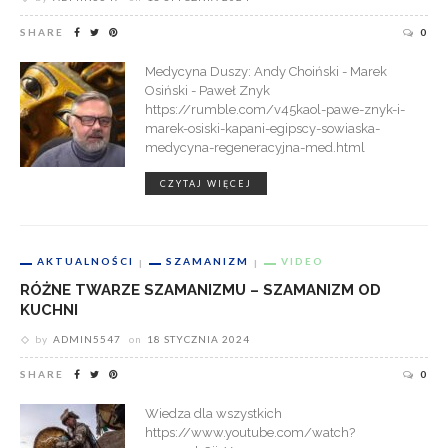
SHARE
0
Medycyna Duszy: Andy Choiński - Marek
Osiński - Paweł Znyk
https://rumble.com/v45kaol-pawe-znyk-i-
marek-osiski-kapani-egipscy-sowiaska-
medycyna-regeneracyjna-med.html
CZYTAJ WIĘCEJ
AKTUALNOŚCI
SZAMANIZM
VIDEO
RÓŻNE TWARZE SZAMANIZMU – SZAMANIZM OD
KUCHNI
by
ADMIN5547
on
18 STYCZNIA 2024
SHARE
0
Wiedza dla wszystkich
https://www.youtube.com/watch?