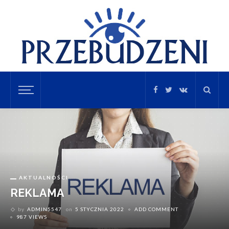
AKTUALNOŚCI
REKLAMA
by
ADMIN5547
on
5 STYCZNIA 2022
ADD COMMENT
987 VIEWS