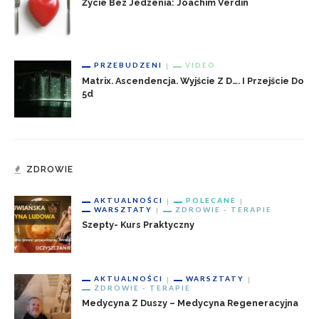
Życie Bez Jedzenia: Joachim Verdin
PRZEBUDZENI
VIDEO
Matrix. Ascendencja. Wyjście Z D…. I Przejście Do
5d
ZDROWIE
AKTUALNOŚCI
POLECANE
WARSZTATY
ZDROWIE - TERAPIE
Szepty- Kurs Praktyczny
AKTUALNOŚCI
WARSZTATY
ZDROWIE - TERAPIE
Medycyna Z Duszy – Medycyna Regeneracyjna