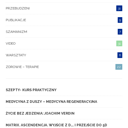
PRZEBUDZENI
31
PUBLIKACJE
9
SZAMANIZM
7
VIDEO
31
WARSZTATY
6
ZDROWIE – TERAPIE
22
SZEPTY- KURS PRAKTYCZNY
MEDYCYNA Z DUSZY – MEDYCYNA REGENERACYJNA
ŻYCIE BEZ JEDZENIA: JOACHIM VERDIN
MATRIX. ASCENDENCJA. WYJŚCIE Z D…. I PRZEJŚCIE DO 5D