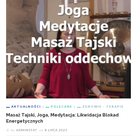
AKTUALNOŚCI
POLECANE
ZDROWIE - TERAPIE
Masaż Tajski, Joga, Medytacja: Likwidacja Blokad
Energetycznych
by
ADMIN5547
on
8 LIPCA 2023