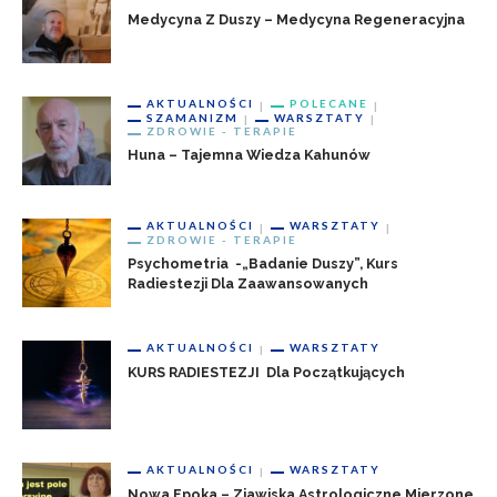
Medycyna Z Duszy – Medycyna Regeneracyjna
AKTUALNOŚCI
POLECANE
SZAMANIZM
WARSZTATY
ZDROWIE - TERAPIE
Huna – Tajemna Wiedza Kahunów
AKTUALNOŚCI
WARSZTATY
ZDROWIE - TERAPIE
Psychometria -„badanie Duszy”, Kurs
Radiestezji Dla Zaawansowanych
AKTUALNOŚCI
WARSZTATY
KURS RADIESTEZJI Dla Początkujących
AKTUALNOŚCI
WARSZTATY
Nowa Epoka – Zjawiska Astrologiczne Mierzone