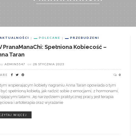
AKTUALNOŚCI
POLECANE
PRZEBUDZENI
V PranaManaChi: Spełniona Kobiecość –
nna Taran
by
ADMIN5547
on
28 STYCZNIA 2023
ARE
0
tym wspierającym kobiety nagraniu Anna Taran opowiada o tym
k być spełnioną kobietą, jak radzić sobie z emocjami, z hormonami,
mijającymi latami. Jej narzędziem praktycznej pracy jest terapia
jęciowa i artoterapia oraz wyrażanie
CZYTAJ WIĘCEJ