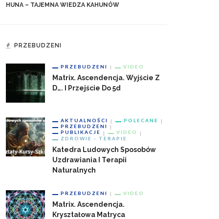
HUNA – TAJEMNA WIEDZA KAHUNÓW
PRZEBUDZENI
PRZEBUDZENI
VIDEO
Matrix. Ascendencja. Wyjście Z
D…. I Przejście Do 5d
AKTUALNOŚCI
POLECANE
PRZEBUDZENI
PUBLIKACJE
VIDEO
ZDROWIE - TERAPIE
Katedra Ludowych Sposobów
Uzdrawiania I Terapii
Naturalnych
PRZEBUDZENI
VIDEO
Matrix. Ascendencja.
Kryształowa Matryca