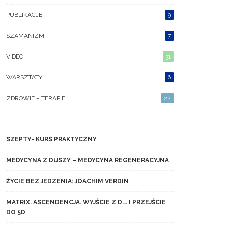
PUBLIKACJE
9
SZAMANIZM
7
VIDEO
31
WARSZTATY
6
ZDROWIE – TERAPIE
22
SZEPTY- KURS PRAKTYCZNY
MEDYCYNA Z DUSZY – MEDYCYNA REGENERACYJNA
ŻYCIE BEZ JEDZENIA: JOACHIM VERDIN
MATRIX. ASCENDENCJA. WYJŚCIE Z D…. I PRZEJŚCIE
DO 5D