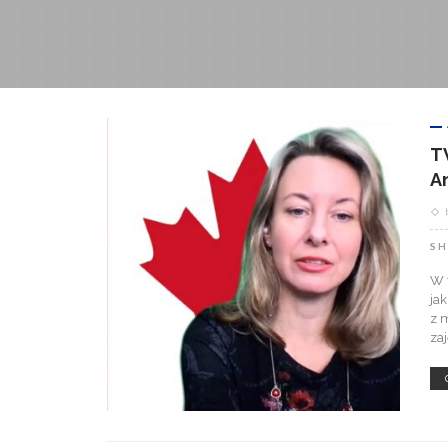
T
A
SH
W 
ja
z 
za