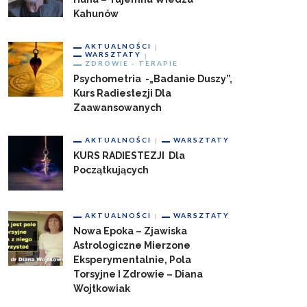
Kahunów
AKTUALNOŚCI
WARSZTATY
ZDROWIE - TERAPIE
Psychometria -„badanie Duszy”,
Kurs Radiestezji Dla
Zaawansowanych
AKTUALNOŚCI
WARSZTATY
KURS RADIESTEZJI Dla
Początkujących
AKTUALNOŚCI
WARSZTATY
Nowa Epoka – Zjawiska
Astrologiczne Mierzone
Eksperymentalnie, Pola
Torsyjne I Zdrowie – Diana
Wojtkowiak