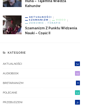
Huna – Tajemna Wiedza
Kahunów
AKTUALNOŚCI
SZAMANIZM
VIDEO
ZDROWIE - TERAPIE
Szamanizm Z Punktu Widzenia
Nauki – Część II
KATEGORIE
AKTUALNOŚCI
54
AUDIOBOOK
19
BRETARIANIZM
6
POLECANE
13
PRZEBUDZENI
31