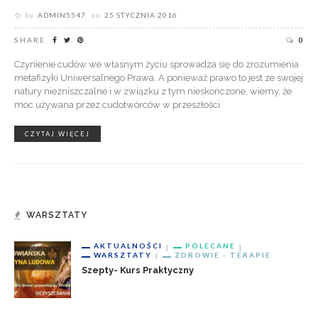
by
ADMIN5547
on
25 STYCZNIA 2016
SHARE
0
Czynienie cudów we własnym życiu sprowadza się do zrozumienia
metafizyki Uniwersalnego Prawa. A ponieważ prawo to jest ze swojej
natury niezniszczalne i w związku z tym nieskończone, wiemy, że
moc używana przez cudotwórców w przeszłości
CZYTAJ WIĘCEJ
WARSZTATY
AKTUALNOŚCI
POLECANE
WARSZTATY
ZDROWIE - TERAPIE
Szepty- Kurs Praktyczny