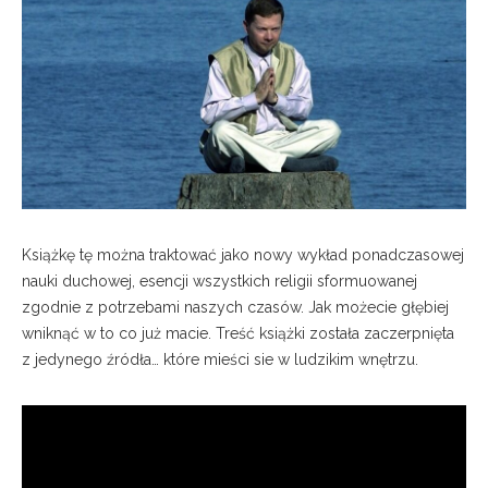
Książkę tę można traktować jako nowy wykład ponadczasowej
nauki duchowej, esencji wszystkich religii sformuowanej
zgodnie z potrzebami naszych czasów. Jak możecie głębiej
wniknąć w to co już macie. Treść książki została zaczerpnięta
z jedynego źródła… które mieści sie w ludzikim wnętrzu.