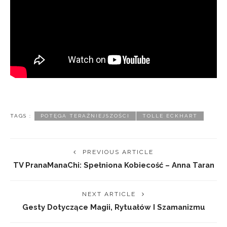
TAGS :
POTĘGA TERAŹNIEJSZOŚCI
TOLLE ECKHART
PREVIOUS ARTICLE
TV PranaManaChi: Spełniona Kobiecość – Anna Taran
NEXT ARTICLE
Gesty Dotyczące Magii, Rytuałów I Szamanizmu