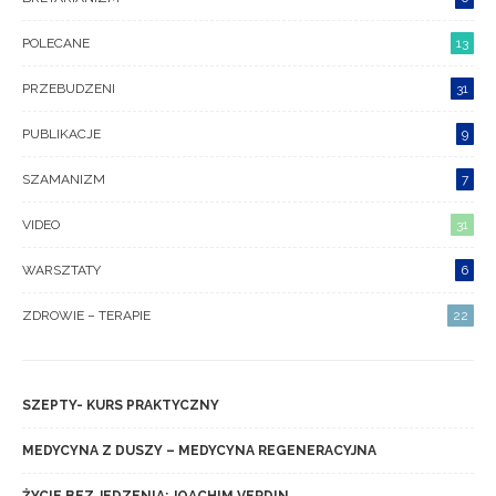
POLECANE
13
PRZEBUDZENI
31
PUBLIKACJE
9
SZAMANIZM
7
VIDEO
31
WARSZTATY
6
ZDROWIE – TERAPIE
22
SZEPTY- KURS PRAKTYCZNY
MEDYCYNA Z DUSZY – MEDYCYNA REGENERACYJNA
ŻYCIE BEZ JEDZENIA: JOACHIM VERDIN