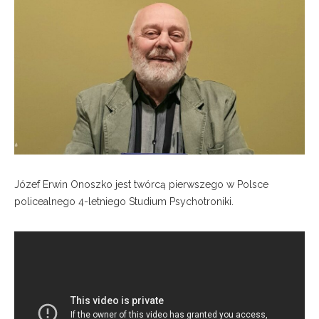
Józef Erwin Onoszko jest twórcą pierwszego w Polsce
policealnego 4-letniego Studium Psychotroniki.