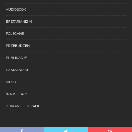
AUDIOBOOK
BRETARIANIZM
POLECANE
PRZEBUDZENI
PUBLIKACJE
SZAMANIZM
VIDEO
WARSZTATY
ZDROWIE – TERAPIE
Copyright © 2022 THEMERUBY All Rights Reserved. INNOVATION | Blog