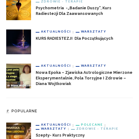
ZDROWIE - TERAPIE
Psychometria -„badanie Duszy”, Kurs
Radiestezji Dla Zaawansowanych
AKTUALNOŚCI
WARSZTATY
KURS RADIESTEZJI Dla Początkujących
AKTUALNOŚCI
WARSZTATY
Nowa Epoka – Zjawiska Astrologiczne Mierzone
Eksperymentalnie, Pola Torsyjne I Zdrowie –
Diana Wojtkowiak
POPULARNE
AKTUALNOŚCI
POLECANE
WARSZTATY
ZDROWIE - TERAPIE
Szepty- Kurs Praktyczny