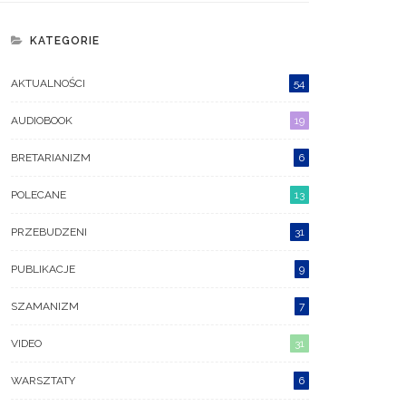
KATEGORIE
AKTUALNOŚCI
54
AUDIOBOOK
19
BRETARIANIZM
6
POLECANE
13
PRZEBUDZENI
31
PUBLIKACJE
9
SZAMANIZM
7
rix. Ascendencja. Wyjście Z
Huna – Tajemna Wiedza
VIDEO
31
I Przejście Do 5d
Kahunów
WARSZTATY
6