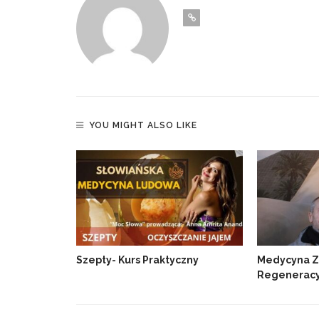
YOU MIGHT ALSO LIKE
edza
Szepty- Kurs Praktyczny
Medycyna Z
Regeneracy