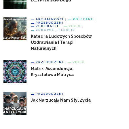
D…. I Przejście Do 5d
AKTUALNOŚCI
POLECANE
PRZEBUDZENI
PUBLIKACJE
VIDEO
ZDROWIE - TERAPIE
Katedra Ludowych Sposobów
Uzdrawiania I Terapii
Naturalnych
PRZEBUDZENI
VIDEO
Matrix. Ascendencja.
Kryształowa Matryca
PRZEBUDZENI
Jak Narzucają Nam Styl Życia