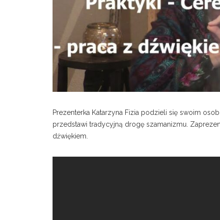
Prezenterka Katarzyna Fizia podzieli się swoim os
przedstawi tradycyjną drogę szamanizmu. Zaprezentuj
dźwiękiem.