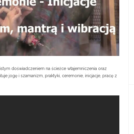
obistym doświadczeniem na ścieżce wtajemniczenia oraz
e jogę i szamanizm, praktyki, ceremonie, inicjacje, pracę z